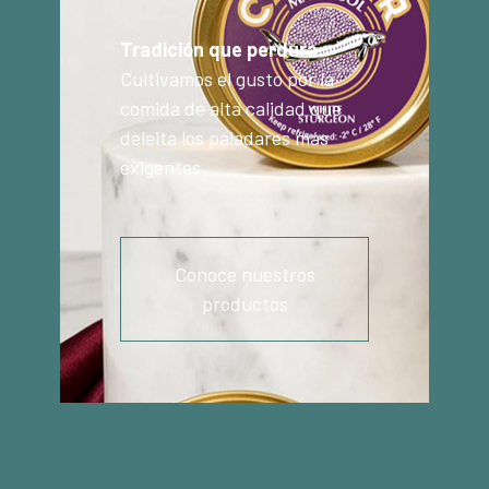
Tradición que perdura
Cultivamos el gusto por la
comida de alta calidad que
deleita los paladares más
exigentes
Conoce nuestros
productos