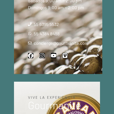
Sábados 9:00 am – 2:00 pm
Domingos 9:00 am – 2:00 pm
55 6395 5532
55 4384 8488
concierge@gourmanite.com
VIVE LA EXPERIENCIA
Gourmanité