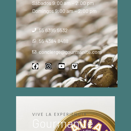
Sábados 9:00 am – 2:00 pm
Domingos 9:00 am – 2:00 pm
55 6395 5532
55 4384 8488
concierge@gourmanite.com
VIVE LA EXPERIENCIA
Gourmanité