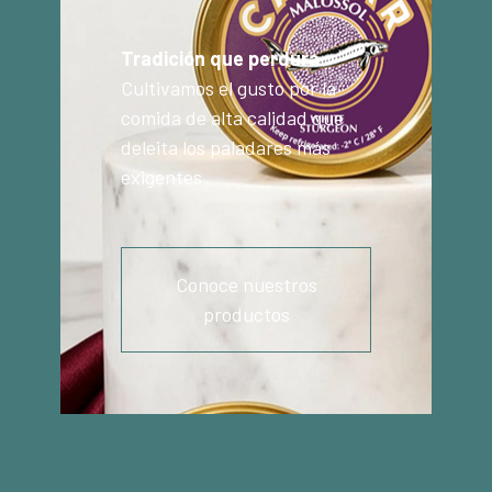
Tradición que perdura
Cultivamos el gusto por la
comida de alta calidad que
deleita los paladares más
exigentes
Conoce nuestros
productos