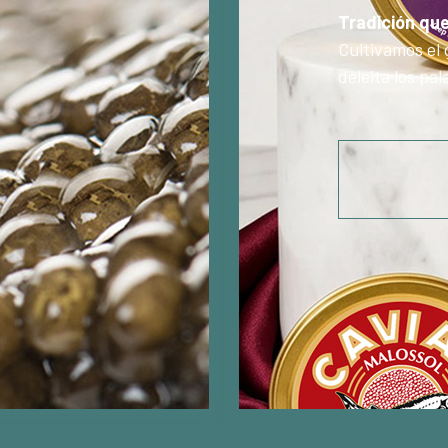
Tradición qu
Cultivamos el 
deleita los pa