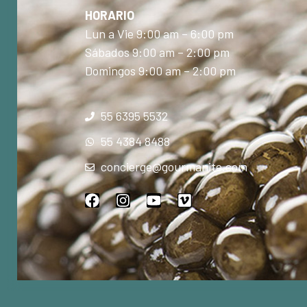
HORARIO
Lun a Vie 9:00 am – 6:00 pm
Sábados 9:00 am – 2:00 pm
Domingos 9:00 am – 2:00 pm
55 6395 5532
55 4384 8488
concierge@gourmanite.com