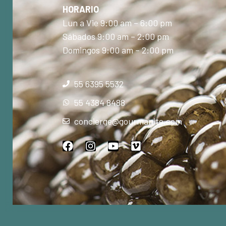
HORARIO
Lun a Vie 9:00 am – 6:00 pm
Sábados 9:00 am – 2:00 pm
Domingos 9:00 am – 2:00 pm
55 6395 5532
55 4384 8488
concierge@gourmanite.com