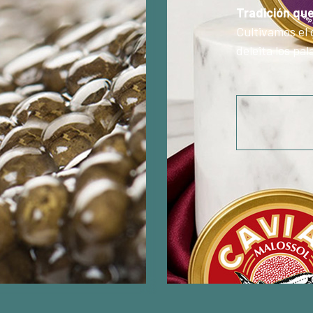
Tradición qu
Cultivamos el 
deleita los pa