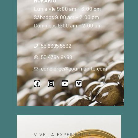
HORARIO
Lun a Vie 9:00 am – 6:00 pm
Sábados 9:00 am – 2:00 pm
Domingos 9:00 am – 2:00 pm
55 6395 5532
55 4384 8488
concierge@gourmanite.com
VIVE LA EXPERIENCIA