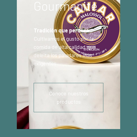
Gourmanité
Tradición que perdura
Cultivamos el gusto por la
comida de alta calidad que
deleita los paladares más
exigentes
Conoce nuestros
productos