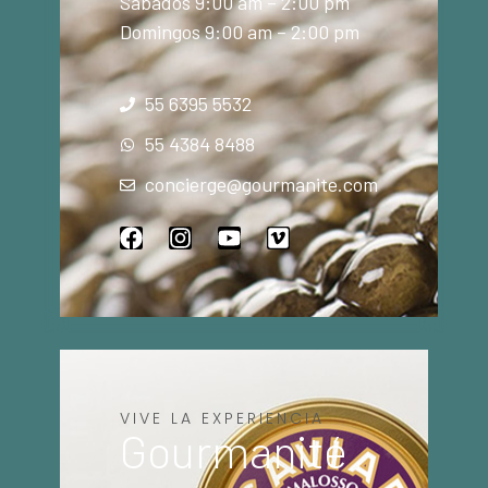
Sábados 9:00 am – 2:00 pm
Domingos 9:00 am – 2:00 pm
55 6395 5532
55 4384 8488
concierge@gourmanite.com
VIVE LA EXPERIENCIA
Gourmanité