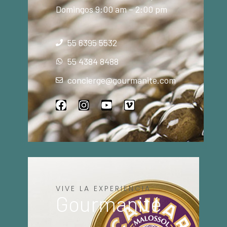
Domingos 9:00 am – 2:00 pm
55 6395 5532
55 4384 8488
concierge@gourmanite.com
VIVE LA EXPERIENCIA
Gourmanité