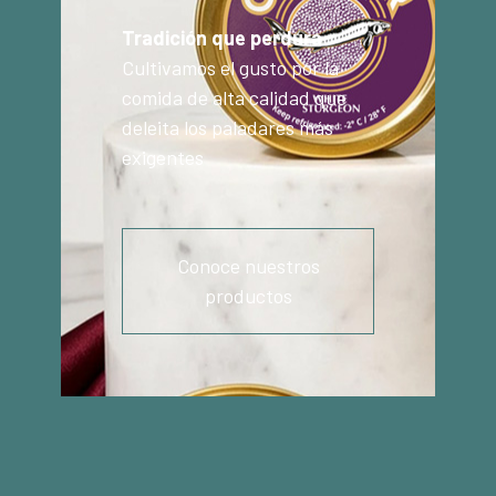
Tradición que perdura
Cultivamos el gusto por la
comida de alta calidad que
deleita los paladares más
exigentes
Conoce nuestros
productos