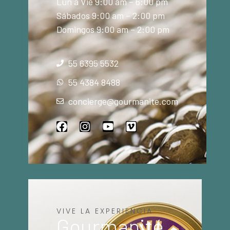
Lun a Vie 9:00 am – 6:00 pm
Sábados 9:00 am – 2:00 pm
Domingos 9:00 am – 2:00 pm
55 6395 5532
55 4384 8488
concierge@gourmanite.com
VIVE LA EXPERIENCIA
Gourmanité