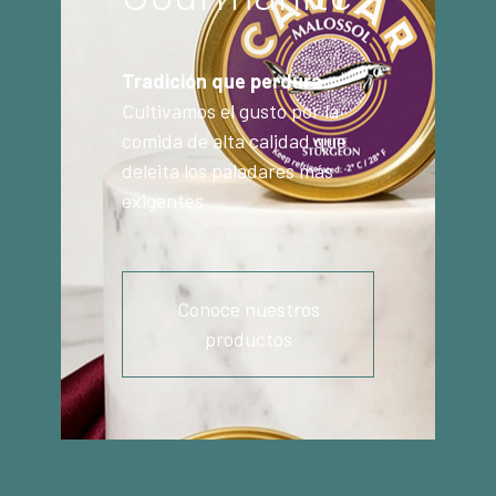
Tradición que perdura
Cultivamos el gusto por la
comida de alta calidad que
deleita los paladares más
exigentes
Conoce nuestros
productos