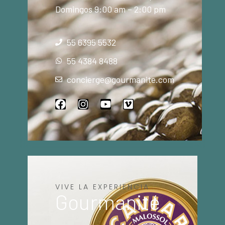
Domingos 9:00 am – 2:00 pm
55 6395 5532
55 4384 8488
concierge@gourmanite.com
VIVE LA EXPERIENCIA
Gourmanité