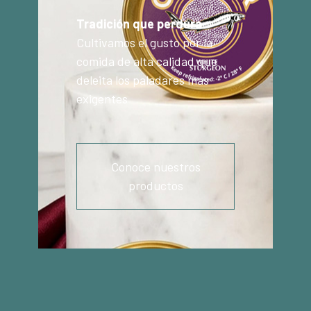
Tradición que perdura
Cultivamos el gusto por la
comida de alta calidad que
deleita los paladares más
exigentes
Conoce nuestros
productos