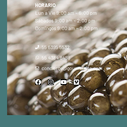
HORARIO
Lun a Vie 9:00 am – 6:00 pm
Sábados 9:00 am – 2:00 pm
Domingos 9:00 am – 2:00 pm
55 6395 5532
55 4384 8488
concierge@gourmanite.com