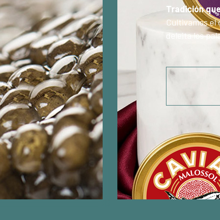
Tradición qu
Cultivamos el 
deleita los pa