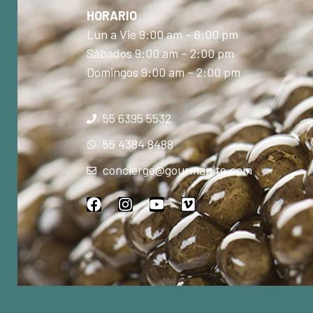
HORARIO
Lun a Vie 9:00 am – 6:00 pm
Sábados 9:00 am – 2:00 pm
Domingos 9:00 am – 2:00 pm
55 6395 5532
55 4384 8488
concierge@gourmanite.com