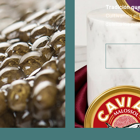
Tradición qu
Cultivamos el 
deleita los pa