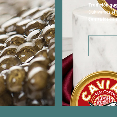
Tradición qu
Cultivamos el 
deleita los pa