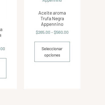
Aceite aroma
Trufa Negra
Appennino
ma
$
265.00
-
$
560.00
a
Seleccionar
.00
opciones