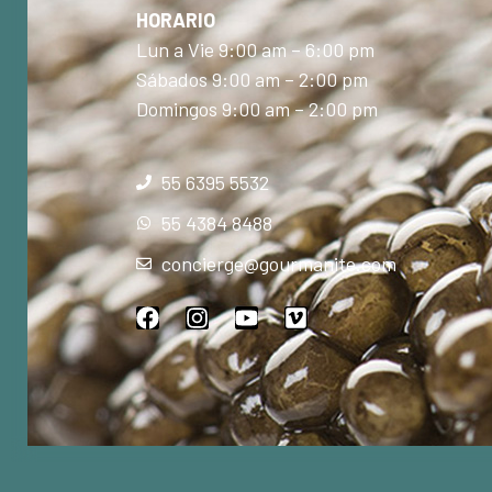
HORARIO
Lun a Vie 9:00 am – 6:00 pm
Sábados 9:00 am – 2:00 pm
Domingos 9:00 am – 2:00 pm
55 6395 5532
55 4384 8488
concierge@gourmanite.com