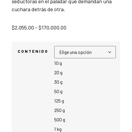
seductoras en el paladar que demandan una
cuchara detrás de otra.
$
2,055.00
-
$
170,000.00
CONTENIDO
10 g
20 g
30 g
50 g
125 g
250 g
500 g
1 kg