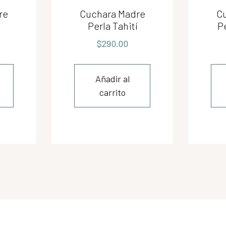
re
Cuchara Madre
C
Perla Tahití
P
$
290.00
Añadir al
carrito