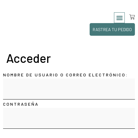
GOURMAND SQUA
THE CAVIAR SUITE CLUB
MILLESIME GNP WE
REGISTRO | INICIA SESIÓN
RASTREA TU PEDIDO
Acceder
NOMBRE DE USUARIO O CORREO ELECTRÓNICO:
CONTRASEÑA